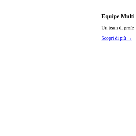
Equipe Multi 
Un team di professi
Scopri di più →