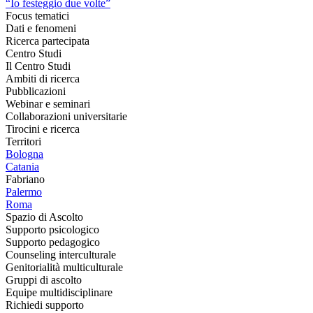
“Io festeggio due volte”
Focus tematici
Dati e fenomeni
Ricerca partecipata
Centro Studi
Il Centro Studi
Ambiti di ricerca
Pubblicazioni
Webinar e seminari
Collaborazioni universitarie
Tirocini e ricerca
Territori
Bologna
Catania
Fabriano
Palermo
Roma
Spazio di Ascolto
Supporto psicologico
Supporto pedagogico
Counseling interculturale
Genitorialità multiculturale
Gruppi di ascolto
Equipe multidisciplinare
Richiedi supporto